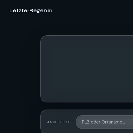
LetzterRegen
.in
ANDERER ORT: