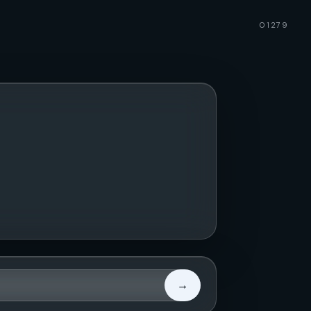
01279
→