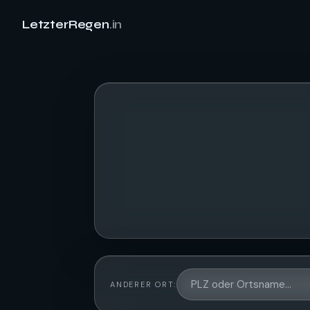
LetzterRegen
.in
ANDERER ORT: