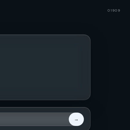
01909
→