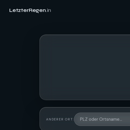
LetzterRegen
.in
ANDERER ORT: