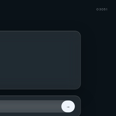
03051
→