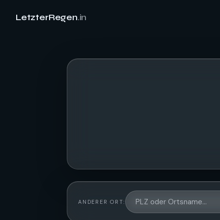
LetzterRegen
.in
ANDERER ORT: