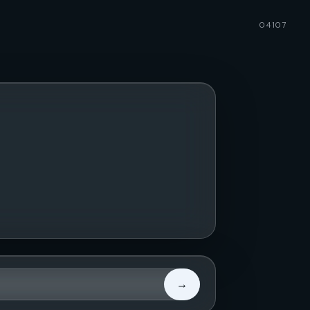
04107
→