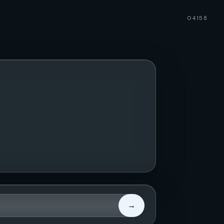
04158
→