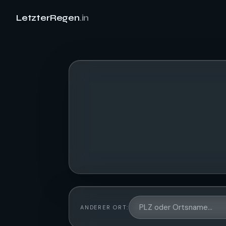
LetzterRegen
.in
ANDERER ORT: