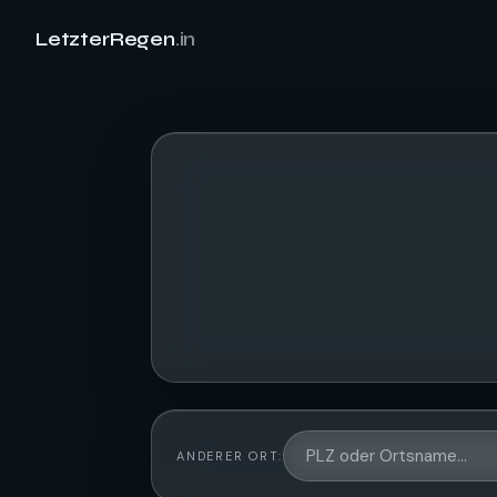
LetzterRegen
.in
ANDERER ORT: