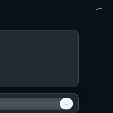
04229
→