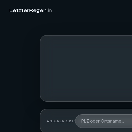
LetzterRegen
.in
ANDERER ORT: