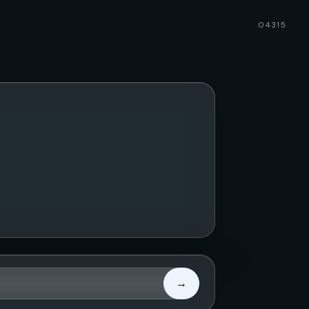
04315
→