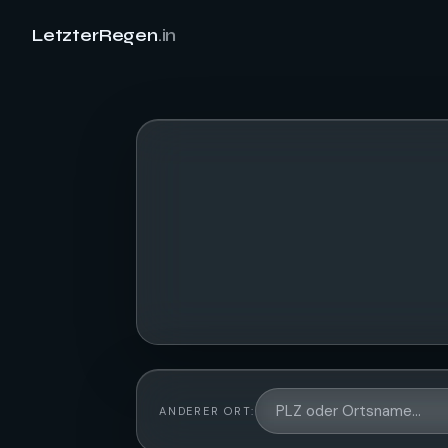
LetzterRegen
.in
ANDERER ORT: