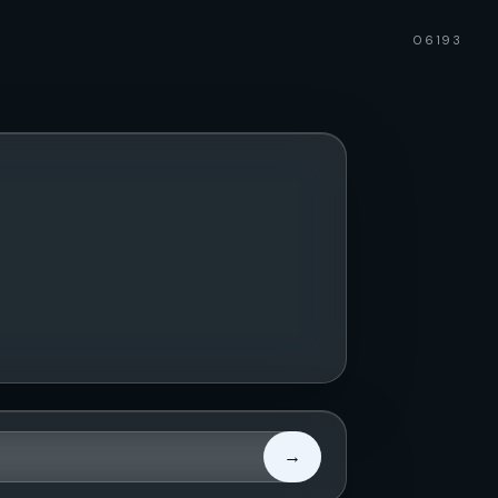
06193
→