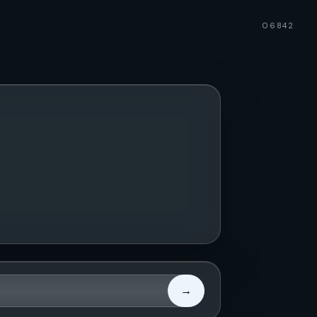
06842
→