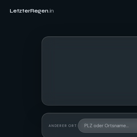
LetzterRegen
.in
ANDERER ORT: