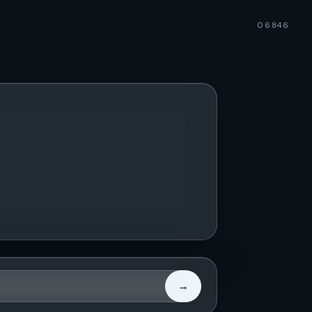
06846
→