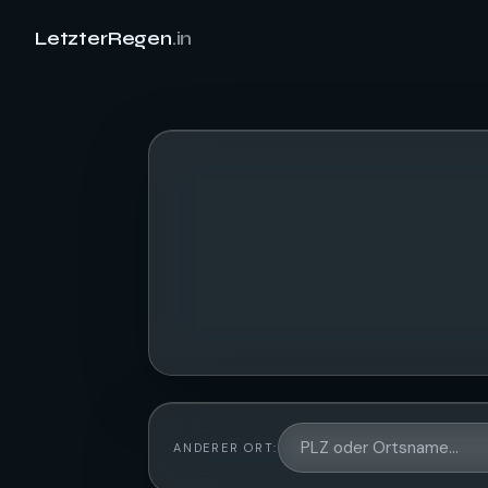
LetzterRegen
.in
ANDERER ORT: