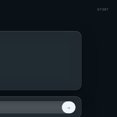
07387
→