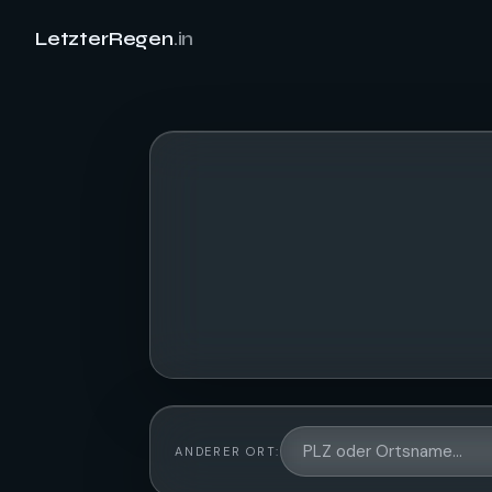
LetzterRegen
.in
ANDERER ORT: