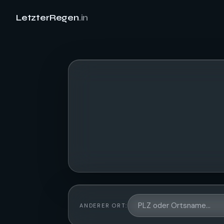
LetzterRegen
.in
ANDERER ORT: