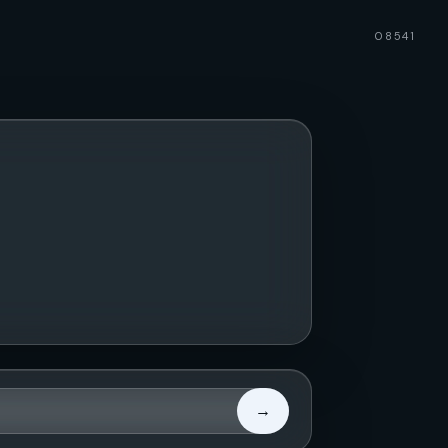
08541
→