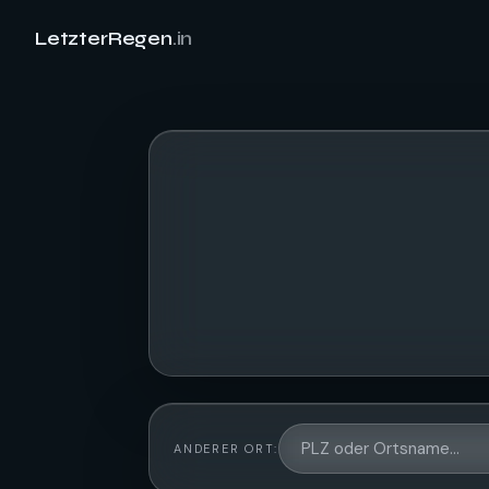
LetzterRegen
.in
ANDERER ORT: