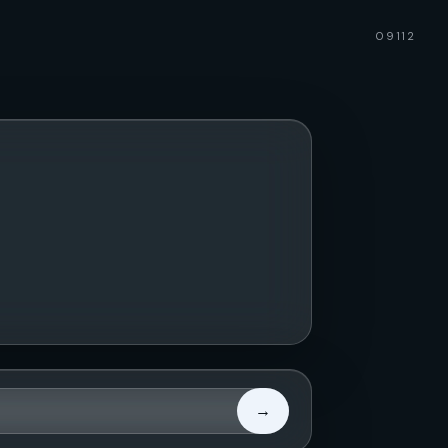
09112
→