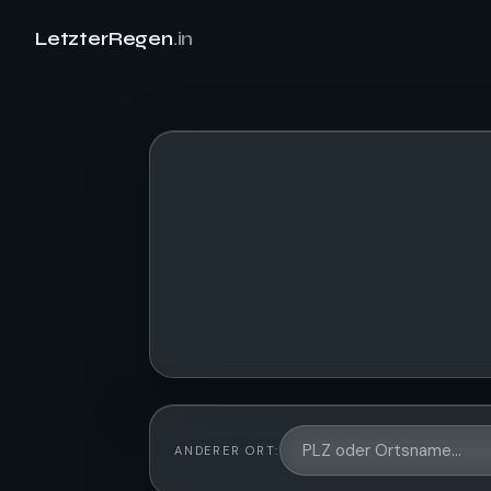
LetzterRegen
.in
ANDERER ORT: