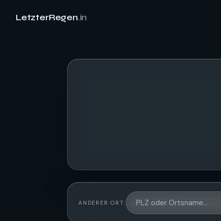
LetzterRegen
.in
ANDERER ORT: