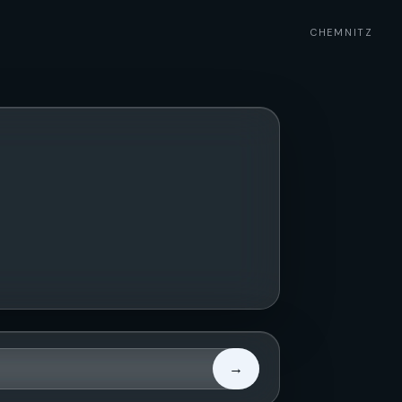
CHEMNITZ
→