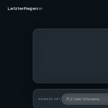
LetzterRegen
.in
ANDERER ORT: