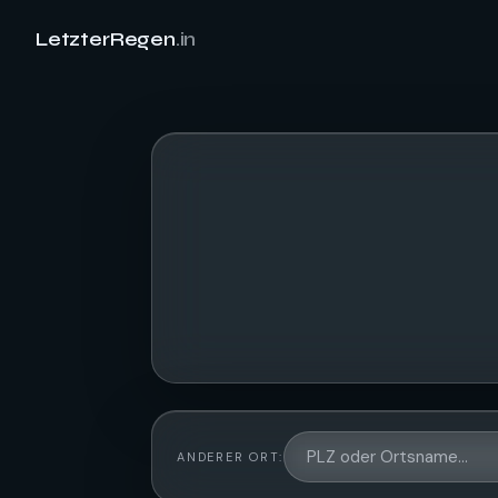
LetzterRegen
.in
ANDERER ORT: