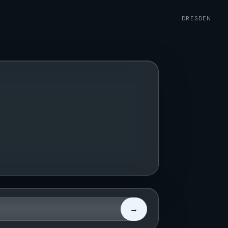
DRESDEN
→