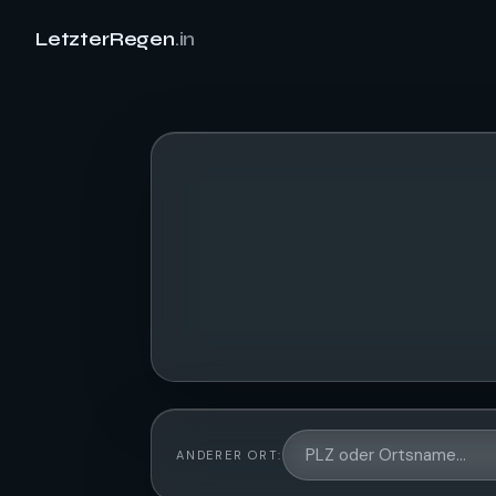
LetzterRegen
.in
ANDERER ORT: