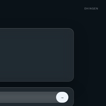
EHINGEN
→