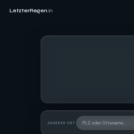
LetzterRegen
.in
ANDERER ORT: