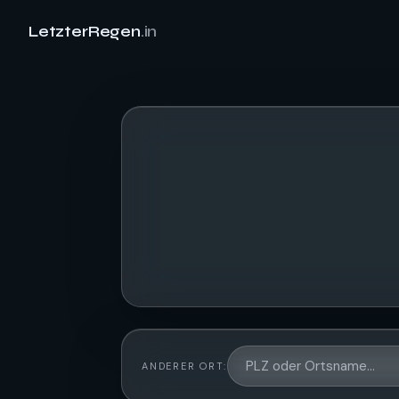
LetzterRegen
.in
ANDERER ORT: