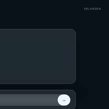
ERLANGEN
→