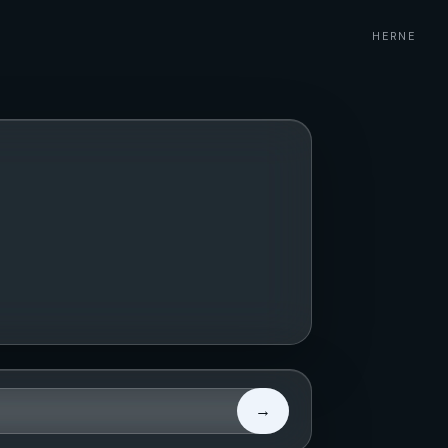
HERNE
→