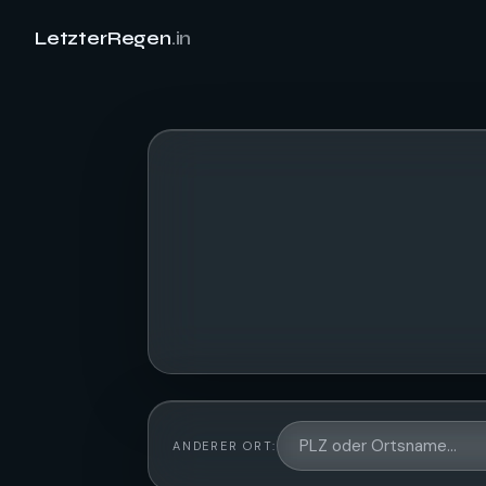
LetzterRegen
.in
ANDERER ORT: