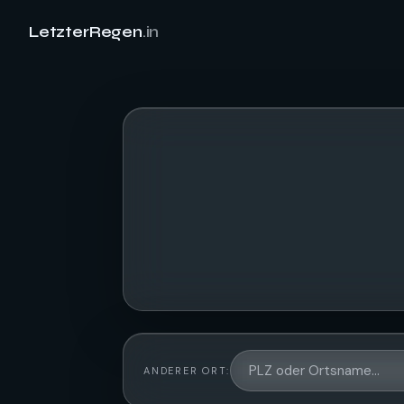
LetzterRegen
.in
ANDERER ORT: