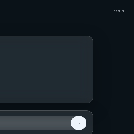
KÖLN
→