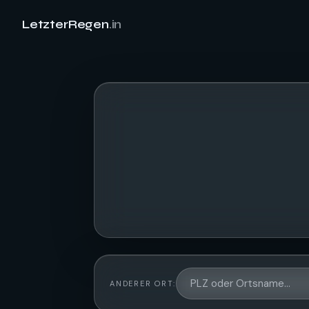
LetzterRegen
.in
ANDERER ORT: