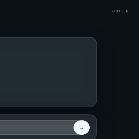
RINTELN
→