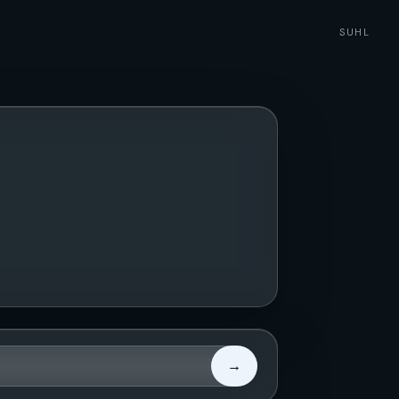
SUHL
→