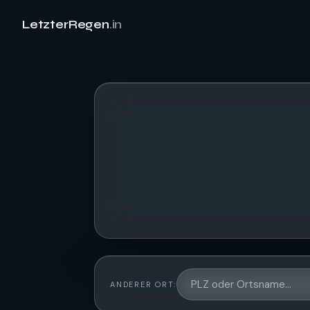
LetzterRegen
.in
ANDERER ORT: